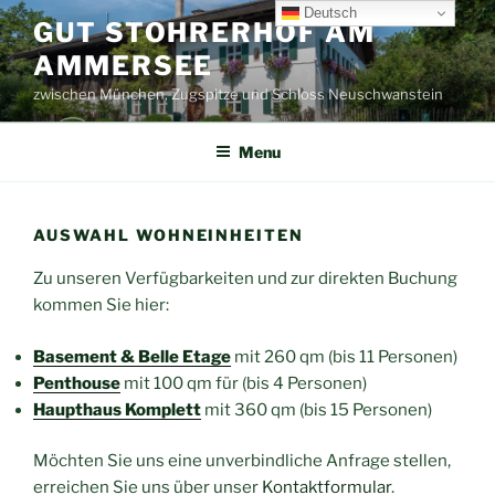
Skip
Deutsch
GUT STOHRERHOF AM
to
AMMERSEE
content
zwischen München, Zugspitze und Schloss Neuschwanstein
Menu
AUSWAHL WOHNEINHEITEN
Zu unseren Verfügbarkeiten und zur direkten Buchung
kommen Sie hier:
Basement & Belle Etage
mit 260 qm (bis 11 Personen)
Penthouse
mit 100 qm für (bis 4 Personen)
Haupthaus Komplett
mit 360 qm (bis 15 Personen)
Möchten Sie uns eine unverbindliche Anfrage stellen,
erreichen Sie uns über unser
Kontaktformular
.