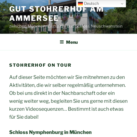
Skip
Deutsch
GUT STOHRERHOF AM
to
AMMERSEE
content
zwischen München, Zugspitze und Schloss Neuschwanstein
Menu
STOHRERHOF ON TOUR
Auf dieser Seite möchten wir Sie mitnehmen zu den
Aktivitäten, die wir selber regelmäßig unternehmen.
Ob bei uns direkt in der Nachbarschaft oder ein
wenig weiter weg, begleiten Sie uns gerne mit diesen
kurzen Videosequenzen… Bestimmt ist auch etwas
für Sie dabei!
Schloss Nymphenburg in München