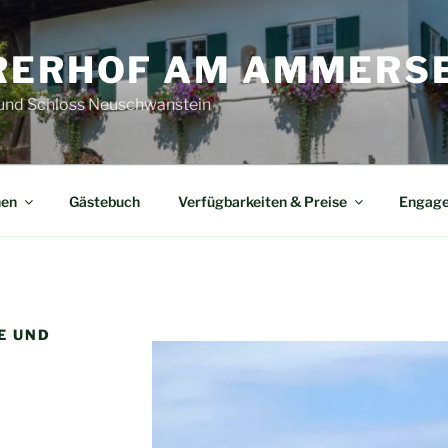
RERHOF AM AMMERS
und Schloss Neuschwanstein
nen
Gästebuch
Verfügbarkeiten & Preise
Engag
E UND