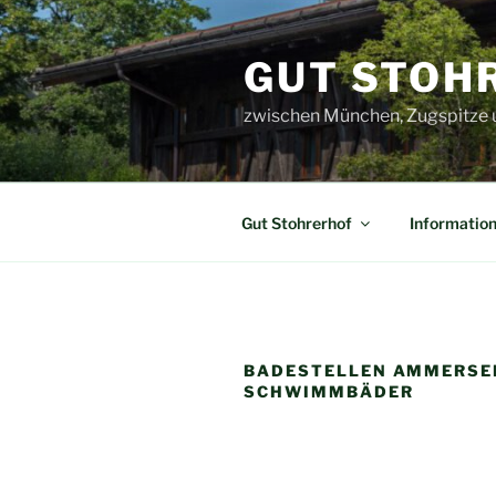
Skip
to
GUT STOH
content
zwischen München, Zugspitze 
Gut Stohrerhof
Informatio
BADESTELLEN AMMERSE
SCHWIMMBÄDER