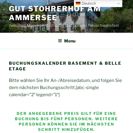
Skip
Deutsch
GUT STOHRERHOF AM
to
AMMERSEE
content
zwischen München, Zugspitze und Schloss Neuschwanstein
Menu
BUCHUNGSKALENDER BASEMENT & BELLE
ETAGE
Bitte wählen Sie Ihr An-/Abreisedatum, und folgen Sie
dem nächsten Buchungsschritt.[abc-single
calendar=”2″ legend=”1″]
DER ANGEGEBENE PREIS GILT FÜR EINE
BUCHUNG BIS FÜNF PERSONEN. WEITERE
PERSONEN KÖNNEN SIE IM NÄCHSTEN
SCHRITT HINZUFÜGEN.