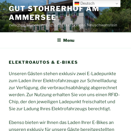
Skip
Deutsch
GUT STOHRERHOF AM
to
AMMERSEE
content
zwischen München, Zugspitze und Schloss Neuschwanstein
Menu
ELEKTROAUTOS & E-BIKES
Unseren Gästen stehen exklusiv zwei E-Ladepunkte
zum Laden ihrer Elektrofahrzeuge zur Schnellladung
zur Verfügung, die verbrauchsabhängig abgerechnet
werden. Zur Nutzung erhalten Sie von uns einen RFID-
Chip, der den jeweiligen Ladepunkt freischaltet und
Sie zur Ladung Ihres Elektrofahrzeugs berechtigt.
Ebenso bieten wir Ihnen das Laden Ihrer E-Bikes an
unseren exklusiv für unsere Gäste bereitgestellten