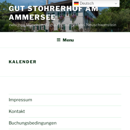
Skip
Deutsch
GUT STOHRERHOF AM
to
AMMERSEE
content
zwischen München, Zugspitze und Schloss Neuschwanstein
Menu
KALENDER
Impressum
Kontakt
Buchungsbedingungen