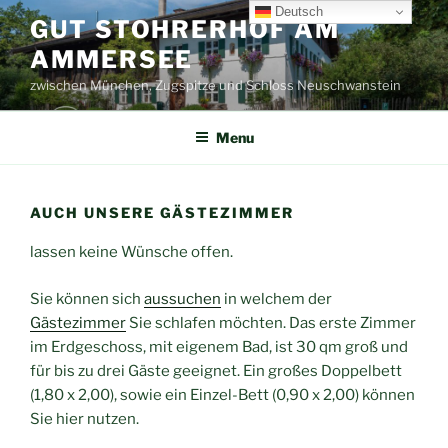
Skip
Deutsch
GUT STOHRERHOF AM
to
AMMERSEE
content
zwischen München, Zugspitze und Schloss Neuschwanstein
Menu
AUCH UNSERE GÄSTEZIMMER
lassen keine Wünsche offen.
Sie können sich
aussuchen
in welchem der
Gästezimmer
Sie schlafen möchten. Das erste Zimmer
im Erdgeschoss, mit eigenem Bad, ist 30 qm groß und
für bis zu drei Gäste geeignet. Ein großes Doppelbett
(1,80 x 2,00), sowie ein Einzel-Bett (0,90 x 2,00) können
Sie hier nutzen.